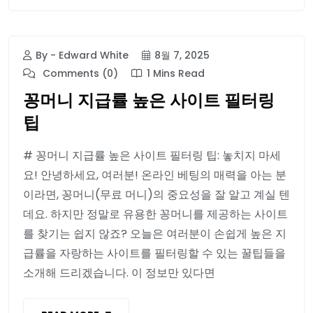
By - Edward White
8월 7, 2025
Comments (0)
1 Mins Read
꽁머니 지급률 높은 사이트 필터링
팁
# 꽁머니 지급률 높은 사이트 필터링 팁: 놓치지 마세
요! 안녕하세요, 여러분! 온라인 베팅의 매력을 아는 분
이라면, 꽁머니(무료 머니)의 중요성을 잘 알고 계실 텐
데요. 하지만 정말로 유용한 꽁머니를 제공하는 사이트
를 찾기는 쉽지 않죠? 오늘은 여러분이 손쉽게 높은 지
급률을 자랑하는 사이트를 필터링할 수 있는 꿀팁들을
소개해 드리겠습니다. 이 정보만 있다면