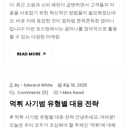
다. 최근 쇼핑과 소비 패턴이 급변하면서 고객들의 마
음을 사로잡기 위한 혁신적인 방법들이 필요해졌는데
요. 바로 이때 등장한 것이 껌처럼 쫀득쫀득한 껌머니
입니다! 이번 포스팅에서는 꽁머니를 창의적으로 활용
할 수 있는 다양한 마케팅
READ MORE
By - Edward White
8월 16, 2025
Comments (0)
1 Mins Read
먹튀 사기범 유형별 대응 전략
# 먹튀 사기범 유형별 대응 전략 안녕하세요, 여러분!
오늘은 우리 모두가 조심해야 할 주제인 ‘먹튀’에 대해