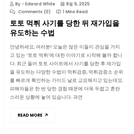
By - Edward White
8월 9, 2025
Comments (0)
1 Mins Read
토토 먹튀 사기를 당한 뒤 재가입을
유도하는 수법
안녕하세요, 여러분! 오늘은 많은 이들이 관심을 가지
고 있는 ‘토토 먹튀’에 대한 이야기로 시작해 볼까 합니
다. 최근 들어 토토 사이트에서 사기를 당한 후 재가입
을 유도하는 다양한 수법이 먹튀검증, 먹튀검증소 순위
를 빠르게 확인하는 가이드 날로 교묘해지고 있는데요.
피해자들은 한 번 당한 경험 때문에 더욱 두렵고 혼란
스러운 상황에 놓여 있습니다. 과연
READ MORE