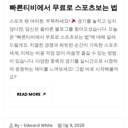
빠른티비에서 무료로 스포츠보는 법
스포츠 팬 여러분, 주목하세요!
경기를 놓치고 싶지
않다면, 당신은 올바른 블로그를 찾아오셨습니다. 오늘
은 “빠른티비에서 무료로 스포츠보는 법”에 대해 알려
드릴게요. 치열한 경쟁과 짜릿한 순간이 가득한 스포츠
세계, 이제는 비용 걱정 없이 마음껏 즐길 수 있는 방법
이 있습니다. 다양한 종목의 경기를 실시간으로 시청하
며 응원하는 재미를 느껴보세요! 그럼 바로 시작해볼까
요?
READ MORE
By - Edward White
1월 9, 2026