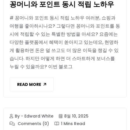
꽁머니와 포인트 동시 적립 노하우
# 꽁머니와 포인트 동시 적립 노하우 여러분, 쇼핑과
여행을 좋아하시나요? 그렇다면 꽁머니와 포인트를 동
시에 적립할 수 있는 특별한 방법을 아세요? 요즘에는
다양한 플랫폼에서 혜택이 쏟아지고 있는데요, 현명하
게 활용하면 돈은 덜 쓰고도 더 많은 이득을 챙길 수 있
습니다. 하지만 어떻게 하면 더 스마트하게 보너스를
누릴 수 있을까요? 이번 블로그
READ MORE
By - Edward White
8월 10, 2025
Comments (0)
1 Mins Read