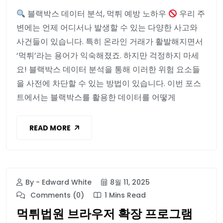
블랙박스 데이터 분석, 먹튀 예방 노하우
우리 주
변에는 언제 어디서나 발생할 수 있는 다양한 사고와
사건들이 있습니다. 특히 온라인 거래가 활발해지면서
‘먹튀’라는 용어가 익숙해졌죠. 하지만 걱정하지 마세
요! 블랙박스 데이터 분석을 통해 이러한 위험 요소들
을 사전에 차단할 수 있는 방법이 있습니다. 이번 포스
트에서는 블랙박스를 활용한 데이터를 어떻게
READ MORE
By - Edward White
8월 11, 2025
Comments (0)
1 Mins Read
먹튀법원 브라우저 확장 프로그램