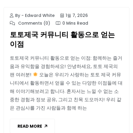
By - Edward White
1월 7, 2026
Comments (0)
0 Mins Read
토토제국 커뮤니티 활동으로 얻는
이점
토토제국 커뮤니티 활동으로 얻는 이점: 함께하는 즐거
움과 유익함을 경험하세요! 안녕하세요, 토토 제국의
팬 여러분!
오늘은 우리가 사랑하는 토토 제국 커뮤
니티에서 활동하면서 얻을 수 있는 다양한 이점들에 대
해 이야기해보려고 합니다. 혼자서는 느낄 수 없는 소
중한 경험과 정보 공유, 그리고 친목 도모까지! 우리 같
은 관심사를 가진 사람들과 함께 하는
READ MORE