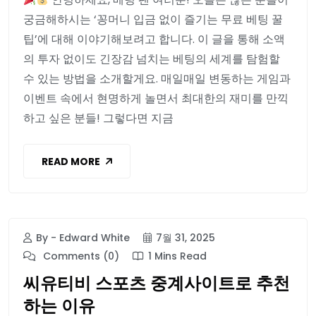
궁금해하시는 ‘꽁머니 입금 없이 즐기는 무료 베팅 꿀
팁’에 대해 이야기해보려고 합니다. 이 글을 통해 소액
의 투자 없이도 긴장감 넘치는 베팅의 세계를 탐험할
수 있는 방법을 소개할게요. 매일매일 변동하는 게임과
이벤트 속에서 현명하게 놀면서 최대한의 재미를 만끽
하고 싶은 분들! 그렇다면 지금
READ MORE
By - Edward White
7월 31, 2025
Comments (0)
1 Mins Read
씨유티비 스포츠 중계사이트로 추천
하는 이유