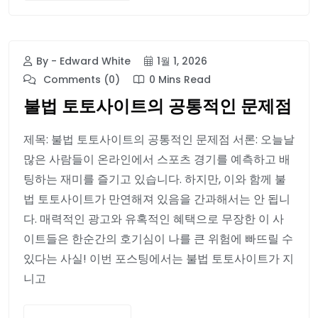
By - Edward White
1월 1, 2026
Comments (0)
0 Mins Read
불법 토토사이트의 공통적인 문제점
제목: 불법 토토사이트의 공통적인 문제점 서론: 오늘날
많은 사람들이 온라인에서 스포츠 경기를 예측하고 배
팅하는 재미를 즐기고 있습니다. 하지만, 이와 함께 불
법 토토사이트가 만연해져 있음을 간과해서는 안 됩니
다. 매력적인 광고와 유혹적인 혜택으로 무장한 이 사
이트들은 한순간의 호기심이 나를 큰 위험에 빠뜨릴 수
있다는 사실! 이번 포스팅에서는 불법 토토사이트가 지
니고