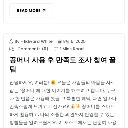
READ MORE
By - Edward White
8월 5, 2025
Comments (0)
1 Mins Read
꽁머니 사용 후 만족도 조사 참여 꿀
팁
안녕하세요, 여러분!
오늘은 사람들의 마음을 사로
잡는 ‘꽁머니’에 대한 이야기를 해보려고 합니다. 누구
나 한 번쯤은 사용해 봤을 그 특별한 혜택, 과연 얼마나
만족스럽게 느끼고 계신가요?
꽁머니를 스마트
하게 활용하고, 나의 소중한 의견까지 반영할 수 있는
방법들을 알려드릴게요. 이 포스트에서는 단순히 사용