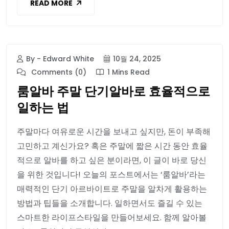
READ MORE
By - Edward White
10월 24, 2025
Comments (0)
1 Mins Read
룸알바 주말 단기알바로 효율적으로
일하는 법
주말마다 여유로운 시간을 보내고 싶지만, 돈이 부족해
고민하고 계신가요? 혹은 주말에 짧은 시간 동안 효율
적으로 알바를 하고 싶은 분이라면, 이 글이 바로 당신
을 위한 것입니다! 오늘의 포스트에서는 ‘룸알바’라는
매력적인 단기 아르바이트로 주말을 알차게 활용하는
방법과 팁들을 소개합니다. 일하면서도 즐길 수 있는
스마트한 라이프스타일을 만들어보세요. 함께 알아볼