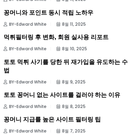
꽁머니와 포인트 동시 적립 노하우
BY-Edward White
8월 11, 2025
먹튀필터링 후 변화, 회원 실사용 리포트
BY-Edward White
8월 10, 2025
토토 먹튀 사기를 당한 뒤 재가입을 유도하는 수
법
BY-Edward White
8월 9, 2025
토토 꽁머니 없는 사이트를 걸러야 하는 이유
BY-Edward White
8월 8, 2025
꽁머니 지급률 높은 사이트 필터링 팁
BY-Edward White
8월 7, 2025