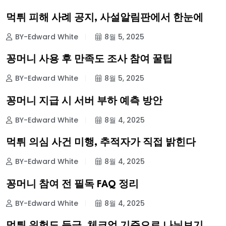
먹튀 피해 사례 공지, 사설알림판에서 한눈에
BY-Edward White
8월 5, 2025
꽁머니 사용 후 만족도 조사 참여 꿀팁
BY-Edward White
8월 5, 2025
꽁머니 지급 시 서버 부하 예측 방안
BY-Edward White
8월 4, 2025
먹튀 의심 사건 미행, 추적자가 직접 밝힌다
BY-Edward White
8월 4, 2025
꽁머니 참여 전 필독 FAQ 정리
BY-Edward White
8월 4, 2025
먹튀 위험도 등급, 체크업 기준으로 나눠보기