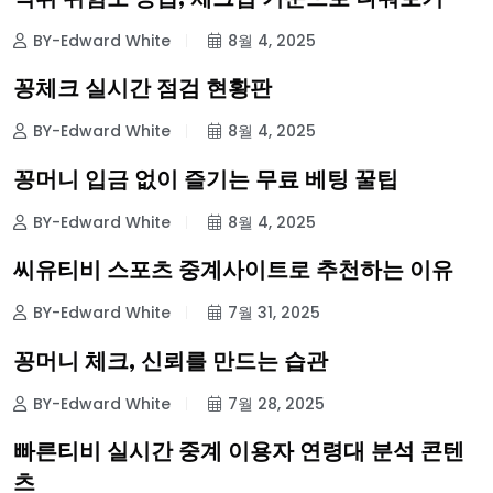
BY-Edward White
8월 4, 2025
꽁체크 실시간 점검 현황판
BY-Edward White
8월 4, 2025
꽁머니 입금 없이 즐기는 무료 베팅 꿀팁
BY-Edward White
8월 4, 2025
씨유티비 스포츠 중계사이트로 추천하는 이유
BY-Edward White
7월 31, 2025
꽁머니 체크, 신뢰를 만드는 습관
BY-Edward White
7월 28, 2025
빠른티비 실시간 중계 이용자 연령대 분석 콘텐
츠